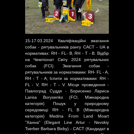
15-17.03.2024 Кваліфікаційні змагання
собак - рятувальників рангу САСТ - UA в
нормативах: RH - FL- B, RH - T - B. Відбір
на Чемпіонат Світу 2024 рятувальних
собак (FCI). Змагання собак -
рятувальників за нормативами: RH- FL - A,
RH - T - A; Іспити за нормативами: RH -
FL - V, RH - T - V. Місце проведення -
Павлоград Суддя - Борисенко Лариса
Larisa Borysenko (FCI, Міжнародна
категорія) Пошук у природному
середовищі RH - FL B (Міжнародна
категорія) Medina From Land Moart
"Ханна" (Elegant Line Artur - Nevskiy
Tserber Barbara Bixby) - САСТ (Кандидат в