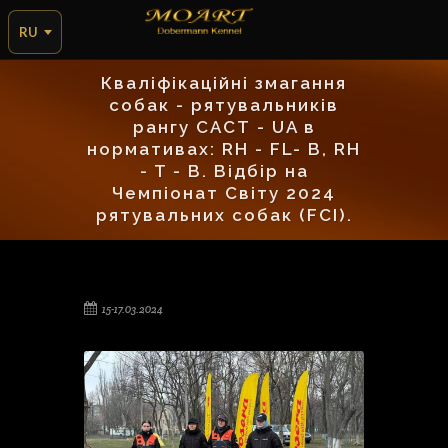
RU
Кваліфікаційні змагання
собак - рятувальників
рангу САСТ - UA в
нормативах: RH - FL- B, RH
- T - B. Відбір на
Чемпіонат Світу 2024
рятувальних собак (FCI).
15-17.03.2024