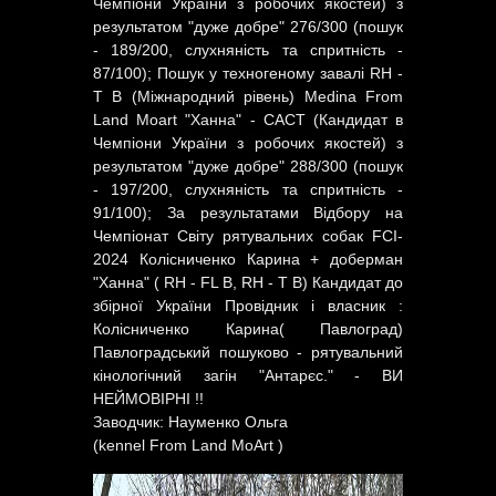
Чемпіони України з робочих якостей) з
результатом "дуже добре" 276/300 (пошук
- 189/200, слухняність та спритність -
87/100); Пошук у техногеному завалі RH -
Т B (Міжнародний рівень) Medina From
Land Moart "Ханна" - САСТ (Кандидат в
Чемпіони України з робочих якостей) з
результатом "дуже добре" 288/300 (пошук
- 197/200, слухняність та спритність -
91/100); За результатами Відбору на
Чемпіонат Світу рятувальних собак FCI-
2024 Колісниченко Карина + доберман
"Ханна" ( RH - FL B, RH - T B) Кандидат до
збірної України Провідник і власник :
Колісниченко Карина( Павлоград)
Павлоградський пошуково - рятувальний
кінологічний загін "Антарєс." - ВИ
НЕЙМОВІРНІ !!
Заводчик: Науменко Ольга
(kennel From Land MoArt )